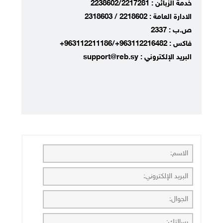
خدمة الزبائن : 2238602/2217281
الادارة العامة : 2218602 / 2318603
ص.ب : 2337
فاكس : 963112216482+/963112211186+
البريد الإلكتروني : support@reb.sy