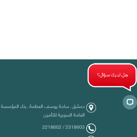
دمشق ـ ساحة يوسف العظمة ـ بناء المؤسسة
العامة السورية للتأمين
2218602 / 2318603